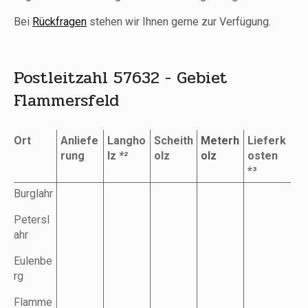
Bei
Rückfragen
stehen wir Ihnen gerne zur Verfügung.
Postleitzahl 57632 - Gebiet
Flammersfeld
Ort
Anliefe
Langho
Scheith
Meterh
Lieferk
rung
lz
*²
olz
olz
osten
*³
Burglahr
Petersl
ahr
Eulenbe
rg
Flamme